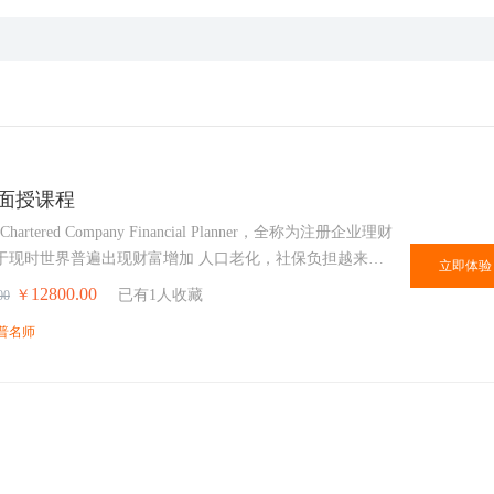
P面授课程
Chartered Company Financial Planner，全称为注册企业理财
于现时世界普遍出现财富增加 人口老化，社保负担越来越
立即体验
在个人消费、医疗、教育、生活方面越来越大的问题。欧
12800.00
￥
已有1人收藏
00
出现对企业理财顾问方面的工作人员需求日益迫切，企业
普名师
专 业已广被全球大中型金融机构，专业学会，社会普遍认
业理财师也像其它专业人士一样，同律师、会计所、精算