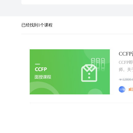
已经找到1个课程
CCF
CCFP即
师。关
重，花
￥12800.
美国家
威
理财师
可。企
师...